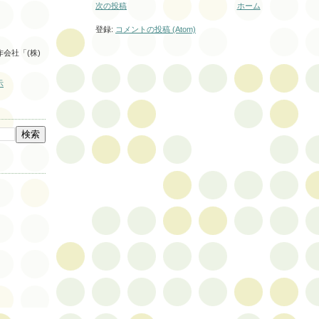
次の投稿
ホーム
登録:
コメントの投稿 (Atom)
会社「(株)
。
示