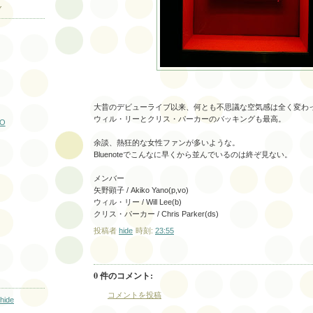
ブ
大昔のデビューライブ以来、何とも不思議な空気感は全く変わ
ウィル・リーとクリス・パーカーのバッキングも最高。
IO
余談、熱狂的な女性ファンが多いような。
Bluenoteでこんなに早くから並んでいるのは終ぞ見ない。
メンバー
矢野顕子 / Akiko Yano(p,vo)
ウィル・リー / Will Lee(b)
クリス・パーカー / Chris Parker(ds)
投稿者
hide
時刻:
23:55
0 件のコメント:
コメントを投稿
hide