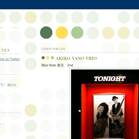
2009/08/20
ATES
AKIKO YANO TRIO
 me on Twitter
Blue Note 東京 2nd
下） 曳かれ
。。