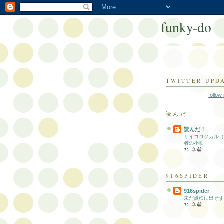
funky-do
TWITTER UPD
follow
読んだ！
読んだ！
サイコロジカル（
者の小唄
15 年前
916SPIDER
916spider
未だ点検に出せず
15 年前