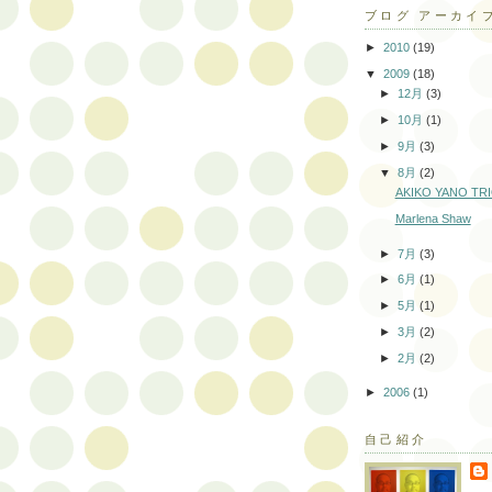
ブログ アーカイ
►
2010
(19)
▼
2009
(18)
►
12月
(3)
►
10月
(1)
►
9月
(3)
▼
8月
(2)
AKIKO YANO TR
Marlena Shaw
►
7月
(3)
►
6月
(1)
►
5月
(1)
►
3月
(2)
►
2月
(2)
►
2006
(1)
自己紹介