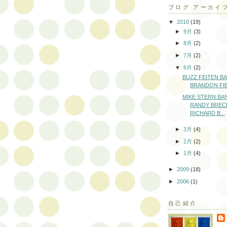
ブログ アーカイ
▼
2010
(19)
►
9月
(3)
►
8月
(2)
►
7月
(2)
▼
6月
(2)
BUZZ FEITEN BAN
BRANDON FI
MIKE STERN BAND
RANDY BREC
RICHARD B...
►
3月
(4)
►
2月
(2)
►
1月
(4)
►
2009
(18)
►
2006
(1)
自己紹介