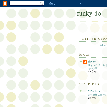
funky-do
TWITTER UPD
follow
読んだ！
読んだ！
サイコロジカル（
者の小唄
15 年前
916SPIDER
916spider
未だ点検に出せず
15 年前