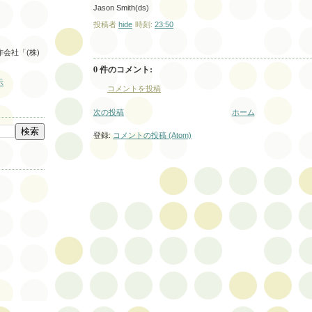
Jason Smith(ds)
投稿者
hide
時刻:
23:50
会社「(株)
。
0 件のコメント:
示
コメントを投稿
次の投稿
ホーム
登録:
コメントの投稿 (Atom)