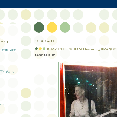
2010/06/18
ATES
BUZZ FEITEN BAND featuring BRANDO
 me on Twitter
Cotton Club 2nd
下） 曳かれ
。。