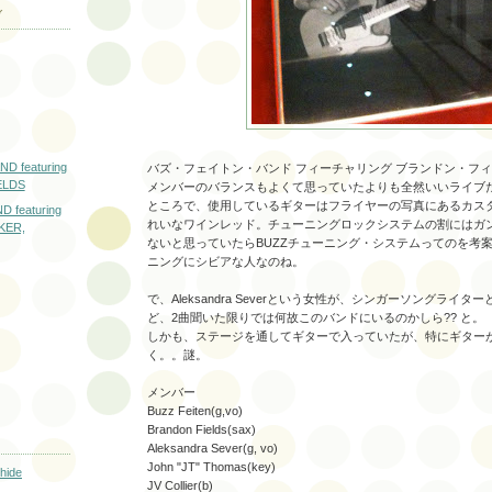
ブ
D featuring
バズ・フェイトン・バンド フィーチャリング ブランドン・フ
ELDS
メンバーのバランスもよくて思っていたよりも全然いいライブ
ところで、使用しているギターはフライヤーの写真にあるカス
 featuring
れいなワインレッド。チューニングロックシステムの割にはガ
KER,
ないと思っていたらBUZZチューニング・システムってのを考
ニングにシビアな人なのね。
で、Aleksandra Severという女性が、シンガーソングライ
ど、2曲聞いた限りでは何故このバンドにいるのかしら?? と。
しかも、ステージを通してギターで入っていたが、特にギター
く。。謎。
メンバー
Buzz Feiten(g,vo)
Brandon Fields(sax)
Aleksandra Sever(g, vo)
John "JT" Thomas(key)
hide
JV Collier(b)