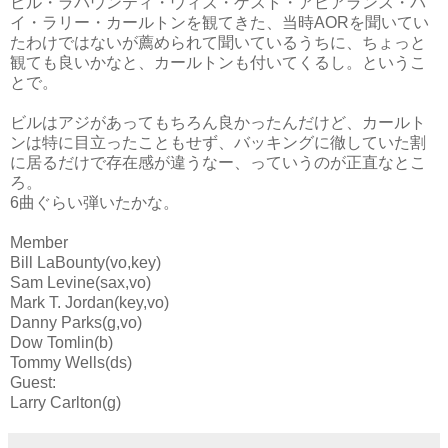
ビル・ラバウンティ・ウィズ・ゲスト・アピアランス・バ
イ・ラリー・カールトンを観てきた、当時AORを聞いてい
たわけではないが薦められて聞いているうちに、ちょっと
観ても良いかなと、カールトンも付いてくるし。というこ
とで。
ビルはアジがあってもちろん良かったんだけど、カールト
ンは特に目立ったこともせず、バッキングに徹していた割
に居るだけで存在感が違うなー、っていうのが正直なとこ
ろ。
6曲ぐらい弾いたかな。
Member
Bill LaBounty(vo,key)
Sam Levine(sax,vo)
Mark T. Jordan(key,vo)
Danny Parks(g,vo)
Dow Tomlin(b)
Tommy Wells(ds)
Guest:
Larry Carlton(g)