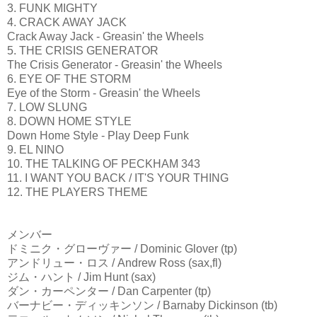
3. FUNK MIGHTY
4. CRACK AWAY JACK
Crack Away Jack - Greasin' the Wheels
5. THE CRISIS GENERATOR
The Crisis Generator - Greasin' the Wheels
6. EYE OF THE STORM
Eye of the Storm - Greasin' the Wheels
7. LOW SLUNG
8. DOWN HOME STYLE
Down Home Style - Play Deep Funk
9. EL NINO
10. THE TALKING OF PECKHAM 343
11. I WANT YOU BACK / IT'S YOUR THING
12. THE PLAYERS THEME
メンバー
ドミニク・グローヴァー / Dominic Glover (tp)
アンドリュー・ロス / Andrew Ross (sax,fl)
ジム・ハント / Jim Hunt (sax)
ダン・カーペンター / Dan Carpenter (tp)
バーナビー・ディッキンソン / Barnaby Dickinson (tb)