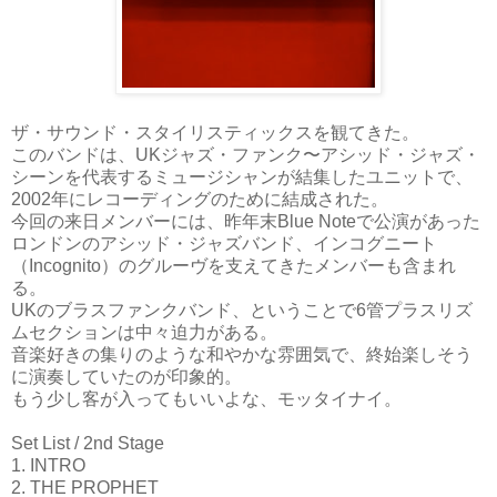
ザ・サウンド・スタイリスティックスを観てきた。
このバンドは、UKジャズ・ファンク〜アシッド・ジャズ・
シーンを代表するミュージシャンが結集したユニットで、
2002年にレコーディングのために結成された。
今回の来日メンバーには、昨年末Blue Noteで公演があった
ロンドンのアシッド・ジャズバンド、インコグニート
（Incognito）のグルーヴを支えてきたメンバーも含まれ
る。
UKのブラスファンクバンド、ということで6管プラスリズ
ムセクションは中々迫力がある。
音楽好きの集りのような和やかな雰囲気で、終始楽しそう
に演奏していたのが印象的。
もう少し客が入ってもいいよな、モッタイナイ。
Set List / 2nd Stage
1. INTRO
2. THE PROPHET